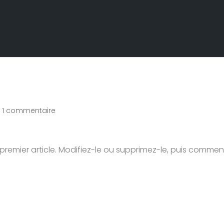
|
1 commentaire
 premier article. Modifiez-le ou supprimez-le, puis comme